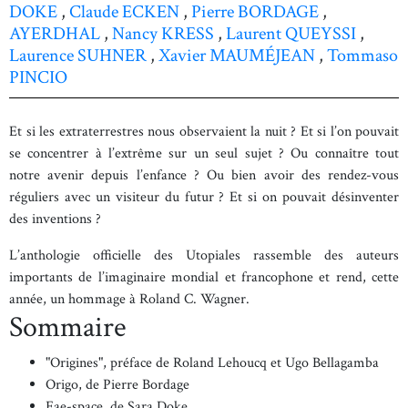
DOKE
,
Claude ECKEN
,
Pierre BORDAGE
,
AYERDHAL
,
Nancy KRESS
,
Laurent QUEYSSI
,
Laurence SUHNER
,
Xavier MAUMÉJEAN
,
Tommaso
PINCIO
Et si les extraterrestres nous observaient la nuit ? Et si l’on pouvait
se concentrer à l’extrême sur un seul sujet ? Ou connaître tout
notre avenir depuis l’enfance ? Ou bien avoir des rendez-vous
réguliers avec un visiteur du futur ? Et si on pouvait désinventer
des inventions ?
L’anthologie officielle des Utopiales rassemble des auteurs
importants de l’imaginaire mondial et francophone et rend, cette
année, un hommage à Roland C. Wagner.
Sommaire
"Origines", préface de Roland Lehoucq et Ugo Bellagamba
Origo, de Pierre Bordage
Fae-space, de Sara Doke