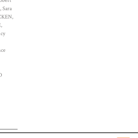
obert
 Sara
CKEN,
,
cy
nce
O