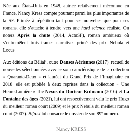
Née aux États-Unis en 1948, autrice relativement méconnue en 
France, Nancy Kress compte pourtant parmi les plus importantes de 
la SF. Primée à répétition tant pour ses nouvelles que pour ses 
romans, elle s’attache à tendre vers une 
hard science
 réaliste. On 
notera 
Après la chute 
(2014, ActuSF), roman ambitieux où 
s’entremêlent trois trames narratives primé des prix Nebula et 
Locus.
Aux éditions du Bélial’, outre 
Danses Aériennes 
(2017), recueil de 
nouvelles sélectionnées avec le soin caractéristique de la collection 
« Quarante-Deux » et lauréat du Grand Prix de l’Imaginaire en 
2018, elle est publiée à deux reprises dans la collection « Une 
Heure-Lumière ». 
Le Nexus du Docteur Erdmann
 (2016) et 
La 
Fontaine des âges 
(2021), lui ont respectivement valu le prix Hugo 
du meilleur roman court (2009) et le prix Nebula du meilleur roman 
e
court (2007). 
Bifrost
 lui consacre le dossier de son 89
 numéro.
Nancy KRESS