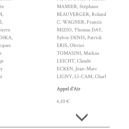
ée
MAMIER, Stéphane
M,
BEAUVERGER, Roland
I,
C. WAGNER, Francis
ierre
MIZIO, Thomas DAY,
CHKA,
Sylvie DENIS, Patrick
acques
ERIS, Olivier
n
TOMASINI, Markus
ge
LEICHT, Claude
y
ECKEN, Jean-Marc
i
LIGNY, LI-CAM, Charl
Appel d'Air
6,10 €