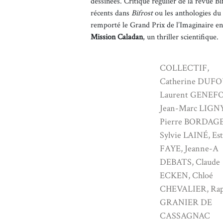
dessinées. Critique régulier de la revue Bi
récents dans
Bifrost
ou les anthologies du 
remporté le Grand Prix de l’Imaginaire en
Mission Caladan
, un thriller scientifique.
COLLECTIF,
Catherine DUF
Laurent GENEF
Jean-Marc LIGN
Pierre BORDAGE
Sylvie LAINÉ, Est
FAYE, Jeanne-A
DEBATS, Claude
ECKEN, Chloé
CHEVALIER, Rap
GRANIER DE
CASSAGNAC