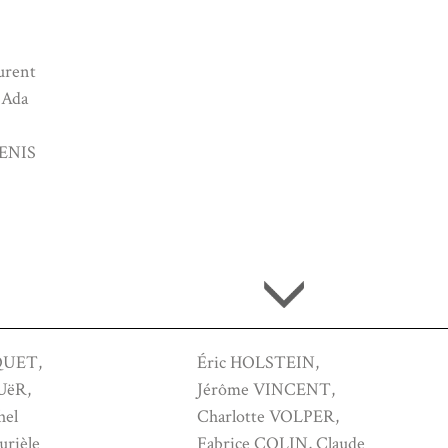
urent
Ada
DENIS
QUET,
Éric HOLSTEIN,
UëR,
Jérôme VINCENT,
hel
Charlotte VOLPER,
rièle
Fabrice COLIN, Claude