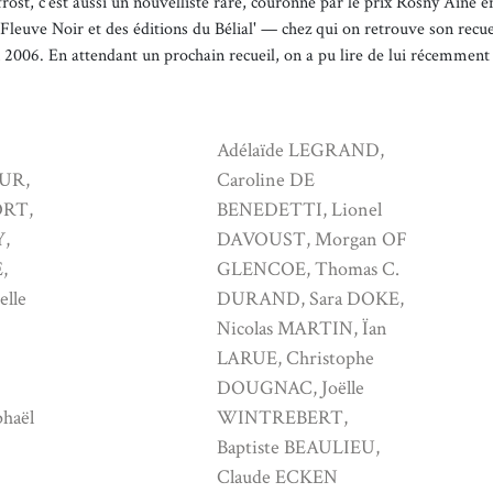
frost, c’est aussi un nouvelliste rare, couronné par le prix Rosny Aîné en
Fleuve Noir et des éditions du Bélial' — chez qui on retrouve son recu
 2006. En attendant un prochain recueil, on a pu lire de lui récemmen
Adélaïde LEGRAND,
OUR,
Caroline DE
ORT,
BENEDETTI, Lionel
Y,
DAVOUST, Morgan OF
,
GLENCOE, Thomas C.
elle
DURAND, Sara DOKE,
Nicolas MARTIN, Ïan
LARUE, Christophe
DOUGNAC, Joëlle
haël
WINTREBERT,
Baptiste BEAULIEU,
Claude ECKEN