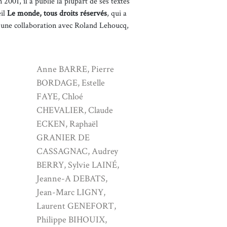
 2001, il a publié la plupart de ses textes
eil
Le monde, tous droits réservés
, qui a
t une collaboration avec Roland Lehoucq,
Anne BARRE, Pierre
BORDAGE, Estelle
FAYE, Chloé
CHEVALIER, Claude
ECKEN, Raphaël
GRANIER DE
CASSAGNAC, Audrey
BERRY, Sylvie LAINÉ,
Jeanne-A DEBATS,
Jean-Marc LIGNY,
Laurent GENEFORT,
Philippe BIHOUIX,