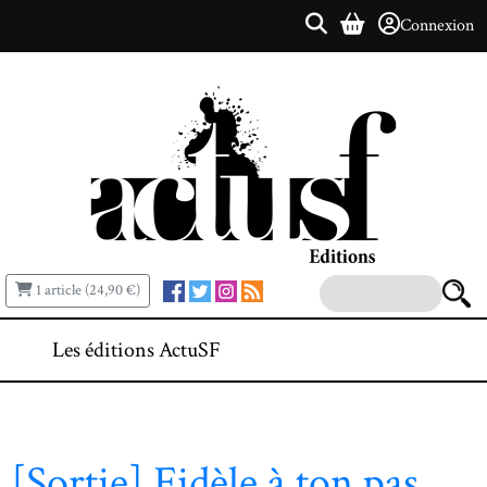
Connexion
1 article (24,90 €)
Les éditions ActuSF
[Sortie] Fidèle à ton pas