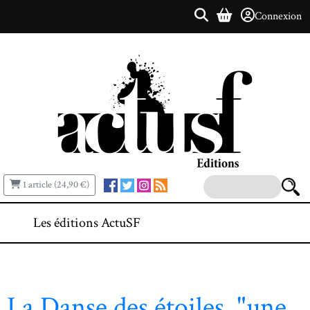
Connexion
1 article (24,90 €)
Les éditions ActuSF
La Danse des étoiles, "une