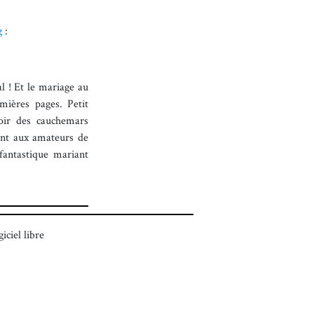
g
:
al ! Et le mariage au
mières pages. Petit
oir des cauchemars
tant aux amateurs de
fantastique mariant
giciel libre