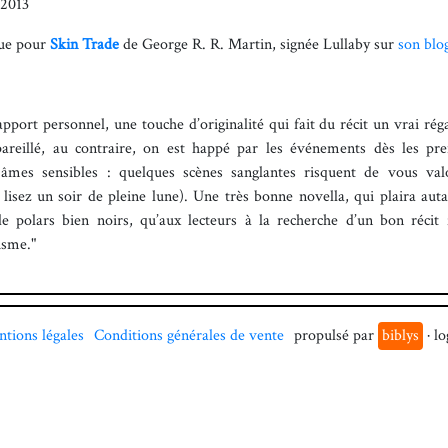
 2013
que pour
Skin Trade
de George R. R. Martin, signée
Lullaby sur
son blo
pport personnel, une touche d’originalité qui fait du récit un vrai rég
pareillé, au contraire, on est happé par les événements dès les pre
âmes sensibles : quelques scènes sanglantes risquent de vous val
s lisez un soir de pleine lune). Une très bonne novella, qui plaira au
e polars bien noirs, qu’aux lecteurs à la recherche d’un bon récit 
cisme."
tions légales
Conditions générales de vente
propulsé par
biblys
· lo