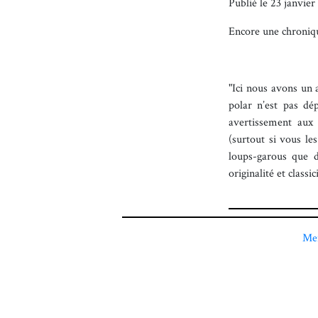
Publié le
23 janvier
Encore une chroni
"Ici nous avons un a
polar n’est pas dé
avertissement aux 
(surtout si vous le
loups-garous que d
originalité et classi
Men