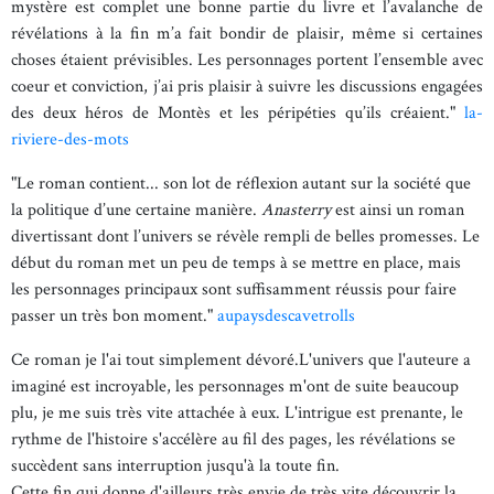
mystère est complet une bonne partie du livre et l’avalanche de
révélations à la fin m’a fait bondir de plaisir, même si certaines
choses étaient prévisibles. Les personnages portent l’ensemble avec
coeur et conviction, j’ai pris plaisir à suivre les discussions engagées
des deux héros de Montès et les péripéties qu’ils créaient."
la-
riviere-des-mots
"Le roman contient... son lot de réflexion autant sur la société que
la politique d’une certaine manière.
Anasterry
est ainsi un roman
divertissant dont l’univers se révèle rempli de belles promesses. Le
début du roman met un peu de temps à se mettre en place, mais
les personnages principaux sont suffisamment réussis pour faire
passer un très bon moment."
aupaysdescavetrolls
Ce roman je l'ai tout simplement dévoré.L'univers que l'auteure a
imaginé est incroyable, les personnages m'ont de suite beaucoup
plu, je me suis très vite attachée à eux. L'intrigue est prenante, le
rythme de l'histoire s'accélère au fil des pages, les révélations se
succèdent sans interruption jusqu'à la toute fin.
Cette fin qui donne d'ailleurs très envie de très vite découvrir la