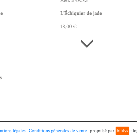
Alex EVANS
de
L'Échiquier de jade
18,00 €
s
tions légales
Conditions générales de vente
propulsé par
biblys
· lo