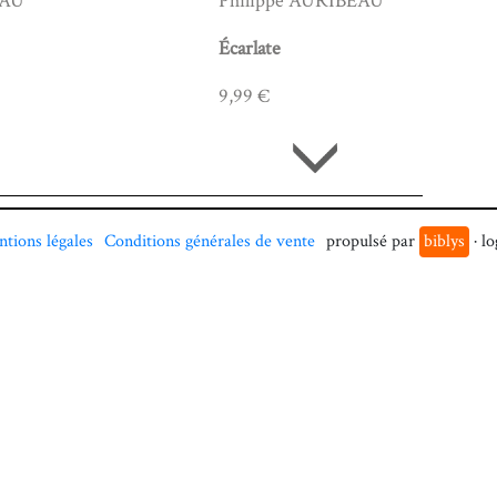
EAU
Philippe AURIBEAU
Écarlate
9,99 €
tions légales
Conditions générales de vente
propulsé par
biblys
· lo