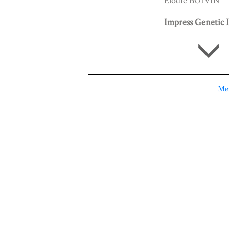
Élodie BOIVIN
Impress Genetic I
Men