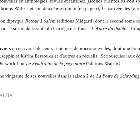
ouvelles en anthologies, revues et fanzines, Jacques Fuentealba voit 
éditions Walrus et son deuxième roman (en papier), Le cortège des fous,
 son diptyque
Retour à Salem
(éditions Midgard) dont le second tome dev
, car la sortie de la suite du Cortège des fous –
L’Antre du diable
– (touj
aviers en écrivant plusieurs centaines de micronouvelles, dont une bonn
seppin et Karim Berrouka et d’autres en recueils : Scribuscules (aux é
Outworld) ou
Le Syndrome de la page noire
(éditions Walrus).
ne vingtaine de ses nouvelles dans la saison 2 de
La Boîte de Schröding
EALBA