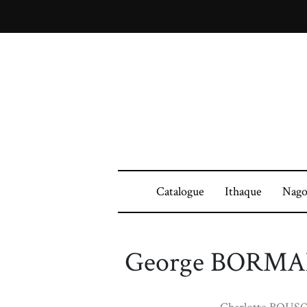
Catalogue
Ithaque
Nago
George BORM