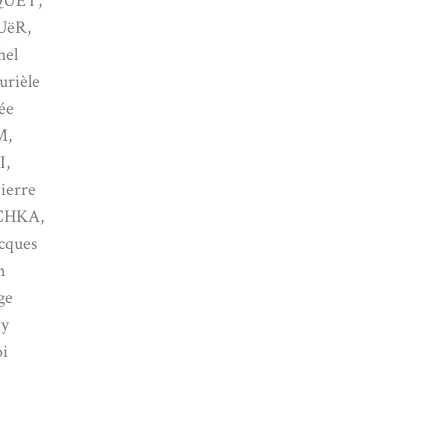
QUET,
UëR,
hel
rièle
ée
M,
I,
ierre
CHKA,
acques
n
ge
y
i