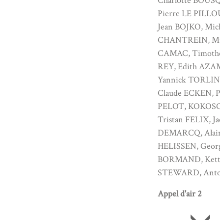
Charlotte BOUS
Pierre LE PILLO
Jean BOJKO, Mic
CHANTREIN, Mu
CAMAC, Timoth
REY, Edith AZA
Yannick TORLIN
Claude ECKEN, P
PELOT, KOKOS
Tristan FELIX, J
DEMARCQ, Alai
HELISSEN, Geor
BORMAND, Kett
STEWARD, Anto
Appel d'air 2