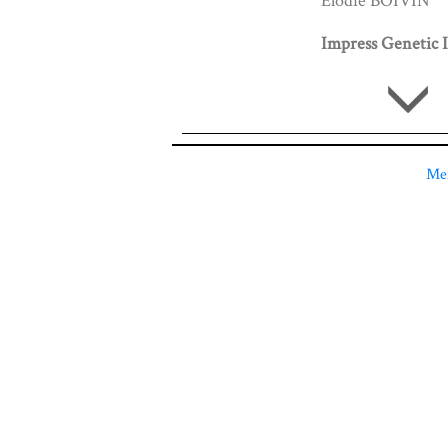
Élodie BOIVIN
Impress Genetic I
Men