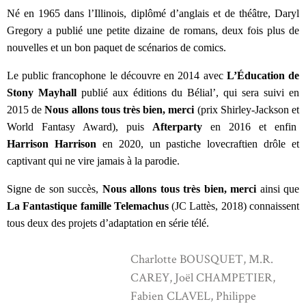
Né en 1965 dans l’Illinois, diplômé d’anglais et de théâtre, Daryl 
Gregory a publié une petite dizaine de romans, deux fois plus de 
nouvelles et un bon paquet de scénarios de comics.
Le public francophone le découvre en 2014 avec 
L’Éducation de 
Stony Mayhall 
publié aux éditions du Bélial’, qui sera suivi en 
2015 de 
Nous allons tous très bien, merci 
(prix Shirley-Jackson et 
World Fantasy Award), puis 
Afterparty
 en 2016 et enfin  
Harrison Harrison
 en 2020, un pastiche lovecraftien drôle et 
captivant qui ne vire jamais à la parodie.
Signe de son succès, 
Nous allons tous très bien, merci
 ainsi que 
La Fantastique famille Telemachus
 (JC Lattès, 2018) connaissent 
tous deux des projets d’adaptation en série télé.
Charlotte BOUSQUET, M.R.
CAREY, Joël CHAMPETIER,
Fabien CLAVEL, Philippe