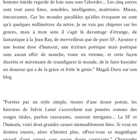
homme timide regarde de loin sans oser l’aborder... Les cinq autres
sont tout aussi fines, sensibles, intelligentes, maîtrisées. Mieux,
émouvantes. Car les mondes parallèles qu’elles évoquent ne sont
qu’à quelques millimètres du nôtre. Je ne vais pas chipoter sur les
genres, mais à mon sens il s’agit là davantage d’étrange, de
fantastique à la Jean Ray, de merveilleux que de pure SF. Ajoutez-y
une bonne dose d’humour, une écriture poétique mais poétique
sans aucun effet de manche, toute en retenue, et cette façon
discrète et miroitante de transfigurer le monde, de le faire basculer
en douceur qui a de la grâce et frôle le génie." Magali Duru sur son
blog
"Portées par un style simple, tissées d’une douce poésie, les
histoires de Sylvie Lainé s’accrochent aux pensées comme des
songes tièdes, parfois rassurants, souvent intrigants… La SF et
l’humain, voici deux grandes causes immuablement liées. Si vous en
doutiez encore, alors n’hésitez plus, offrez-vous ce magnifique
recueil d’une auteur sans aucun doute captivante." Christophe