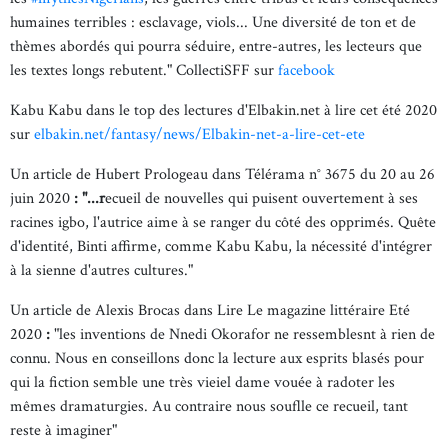
humaines terribles : esclavage, viols... Une diversité de ton et de
thèmes abordés qui pourra séduire, entre-autres, les lecteurs que
les textes longs rebutent." CollectiSFF sur
facebook
Kabu Kabu dans le top des lectures d'Elbakin.net à lire cet été 2020
sur
elbakin.net/fantasy/news/Elbakin-net-a-lire-cet-ete
Un article de Hubert Prologeau dans Télérama n° 3675 du 20 au 26
juin 2020
: "...r
ecueil de nouvelles qui puisent ouvertement à ses
racines igbo, l'autrice aime à se ranger du côté des opprimés. Quête
d'identité, Binti affirme, comme Kabu Kabu, la nécessité d'intégrer
à la sienne d'autres cultures."
Un article de Alexis Brocas dans Lire Le magazine littéraire Eté
2020
:
"les inventions de Nnedi Okorafor ne ressemblesnt à rien de
connu. Nous en conseillons donc la lecture aux esprits blasés pour
qui la fiction semble une très vieiel dame vouée à radoter les
mêmes dramaturgies. Au contraire nous souflle ce recueil, tant
reste à imaginer"