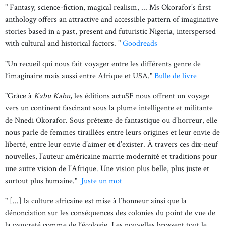
" Fantasy, science-fiction, magical realism, ... Ms Okorafor's first
anthology offers an attractive and accessible pattern of imaginative
stories based in a past, present and futuristic Nigeria, interspersed
with cultural and historical factors. "
Goodreads
"Un recueil qui nous fait voyager entre les différents genre de
l’imaginaire mais aussi entre Afrique et USA."
Bulle de livre
"Grâce à
Kabu Kabu
, les éditions actuSF nous offrent un voyage
vers un continent fascinant sous la plume intelligente et militante
de Nnedi Okorafor. Sous prétexte de fantastique ou d’horreur, elle
nous parle de femmes tiraillées entre leurs origines et leur envie de
liberté, entre leur envie d’aimer et d’exister. À travers ces dix-neuf
nouvelles, l’auteur américaine marrie modernité et traditions pour
une autre vision de l’Afrique. Une vision plus belle, plus juste et
surtout plus humaine."
Juste un mot
" [...] la culture africaine est mise à l’honneur ainsi que la
dénonciation sur les conséquences des colonies du point de vue de
la pauvreté comme de l’écologie. Les nouvelles brossent tout le