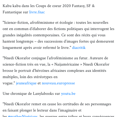
Kabu kabu dans les Coups de coeur 2020 Fantasy, SF &
Fantastique sur
livre.fnac
"Science-fiction, afroféminisme et écologie : toutes les nouvelles
ont en commun d’élaborer des fictions politiques qui interrogent les
grandes inégalités contemporaines. Ce sont des récits qui vous
hantent longtemps – des successions d’images fortes qui demeurent
longuement après avoir refermé le livre."
diacritik
"Nnedi Okorafor conjugue l’afroféminisme au futur. Auteure de
science-fiction très en vue, la « Naijaméricaine » Nnedi Okorafor
brosse le portrait d'héroïnes africaines complexes aux identités
multiples, loin des stéréotypes en
vogue."
jeuneafrique
et
nouveau.europresse
Une chronique de Lanylabooks sur
youtu.be
"Nnedi Okorafor remet en cause les certitudes de ses personnages
en faisant plonger le lecteur dans l'imaginaire et
les
#mythesNigérians
, les guerres entre tribus et leurs conséquences