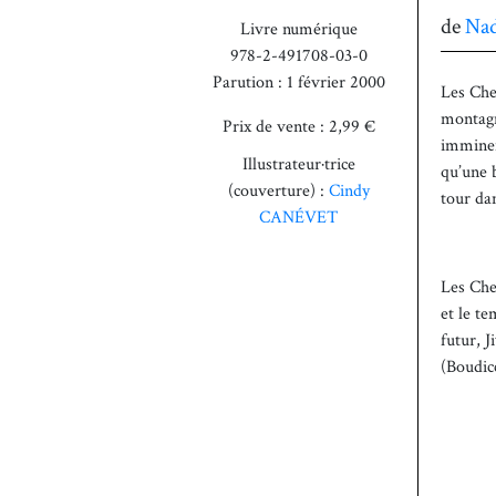
de
Na
Livre numérique
978-2-491708-03-0
Parution : 1 février 2000
Les Che
montagne
Prix de vente : 2,99 €
imminen
Illustrateur·trice
qu’une 
(couverture) :
Cindy
tour da
CANÉVET
Les Chev
et le t
futur, 
(Boudicc