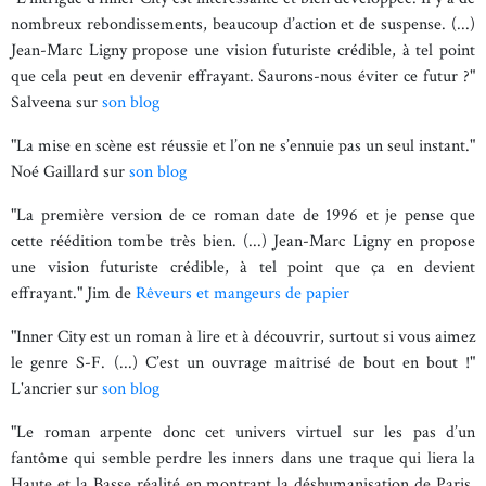
nombreux rebondissements, beaucoup d’action et de suspense. (...)
Jean-Marc Ligny propose une vision futuriste crédible, à tel point
que cela peut en devenir effrayant. Saurons-nous éviter ce futur ?"
Salveena sur
son blog
"La mise en scène est réussie et l’on ne s’ennuie pas un seul instant."
Noé Gaillard sur
son blog
"La première version de ce roman date de 1996 et je pense que
cette réédition tombe très bien. (...) Jean-Marc Ligny en propose
une vision futuriste crédible, à tel point que ça en devient
effrayant." Jim de
Rêveurs et mangeurs de papier
"Inner City est un roman à lire et à découvrir, surtout si vous aimez
le genre S-F. (...) C’est un ouvrage maîtrisé de bout en bout !"
L'ancrier sur
son blog
"Le roman arpente donc cet univers virtuel sur les pas d’un
fantôme qui semble perdre les inners dans une traque qui liera la
Haute et la Basse réalité en montrant la déshumanisation de Paris.