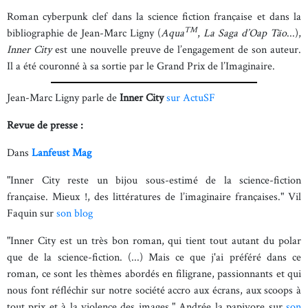
Roman cyberpunk clef dans la science fiction française et dans la
TM
bibliographie de Jean-Marc Ligny (
Aqua
,
La Saga d’Oap Täo
...),
Inner City
est une nouvelle preuve de l’engagement de son auteur.
Il a été couronné à sa sortie par le Grand Prix de l’Imaginaire.
Jean-Marc Ligny parle de
Inner City
sur ActuSF
Revue de presse :
Dans
Lanfeust Mag
"Inner City reste un bijou sous-estimé de la science-fiction
française. Mieux !, des littératures de l’imaginaire françaises." Vil
Faquin sur
son blog
"Inner City est un très bon roman, qui tient tout autant du polar
que de la science-fiction. (...) Mais ce que j'ai préféré dans ce
roman, ce sont les thèmes abordés en filigrane, passionnants et qui
nous font réfléchir sur notre société accro aux écrans, aux scoops à
tout prix et à la violence des images." Andrée la papivore sur
son