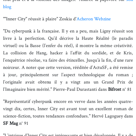
blog
""Inner City" réussit à plaire" Zoskia d'
Acheron Webzine
"Du cyberpunk à la française. Il y en a peu, mais Ligny réussit son
livre à la perfection. Qu’il décrive la Haute Réalité (le paradis
virtuel) ou la Basse (l’enfer du réel), il montre la même créativité.
La collision de Hang, hacker à l’affût du sordide, et de Kris,
l’enquêtrice résolue, va faire des étincelles. Jusqu’à la fin, d’une rare
noirceur. A noter que cette version, rééditée d’ActuSF, a été remise
à jour, principalement sur l’aspect technologique du roman ;
l’originale avait obtenu il y a vingt ans un Grand Prix de
l’Imaginaire bien mérité." Pierre-Paul Durastanti dans
Bifrost
n° 81
"Représentatif cyberpunk encore en verve dans les années quatre-
vingt dix, certes, Inner City est avant tout un excellent roman de
science-fiction, toutes tendances confondues." Hervé Lagoguey dans
SF Mag
n° 91
"L’intrigue d’Inner City est intéressante et bien développée. Il y a de