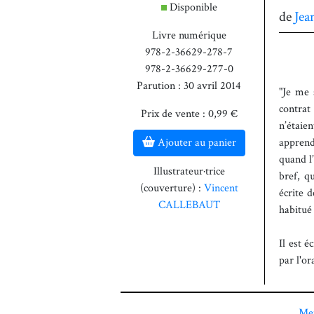
Disponible
de
Je
Livre numérique
978-2-36629-278-7
978-2-36629-277-0
Parution : 30 avril 2014
"Je me 
contrat
Prix de vente : 0,99 €
n’étai
Ajouter au panier
apprendr
quand l’
Illustrateur·trice
bref, q
(couverture) :
Vincent
écrite 
CALLEBAUT
habitué
Il est é
par l'or
Men