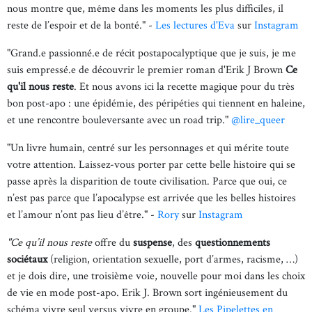
nous montre que, même dans les moments les plus difficiles, il
reste de l’espoir et de la bonté." -
Les lectures d'Eva
sur
Instagram
"Grand.e passionné.e de récit postapocalyptique que je suis, je me
suis empressé.e de découvrir le premier roman d'Erik J Brown
Ce
qu'il nous reste
. Et nous avons ici la recette magique pour du très
bon post-apo : une épidémie, des péripéties qui tiennent en haleine,
et une rencontre bouleversante avec un road trip."
@lire_queer
"Un livre humain, centré sur les personnages et qui mérite toute
votre attention. Laissez-vous porter par cette belle histoire qui se
passe après la disparition de toute civilisation. Parce que oui, ce
n’est pas parce que l’apocalypse est arrivée que les belles histoires
et l’amour n’ont pas lieu d’être." -
Rory
sur
Instagram
"Ce qu’il nous reste
offre du
suspense
, des
questionnements
sociétaux
(religion, orientation sexuelle, port d’armes, racisme, …)
et je dois dire, une troisième voie, nouvelle pour moi dans les choix
de vie en mode post-apo. Erik J. Brown sort ingénieusement du
schéma vivre seul versus vivre en groupe."
Les Pipelettes en