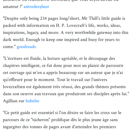
amateur !"
antredesylnor
"Despite only being 234 pages long/short, Mr Thill's little guide is
packed with information on H. P. Lovecraft's life, works, ideas,
inspirations, legacy, and more. A very worthwhile gateway into this
dark world. Enough to keep one inspired and busy for years to
come."
goodreads
"L'écriture est fluide, la lecture agréable, et le découpage des
chapitres intelligent, ce fut donc pour moi un plaisir de parcourir
cet ouvrage qui m'en a appris beaucoup sur un auteur que je n'ai
qu'effleuré pour le moment. Tout le travail sur l'univers
lovecraftien est également très réussi, des grands thèmes présents
dans son oeuvre aux travaux que produiront ses disciples après lui."
Agillian sur
babelio
"Ce petit guide est essentiel si l'on désire se faire les crocs sur le
parcours de ce "tâcheron" prolifique dès le plus jeune âge sans
ingurgiter des tonnes de pages avant d'atteindre les premiers