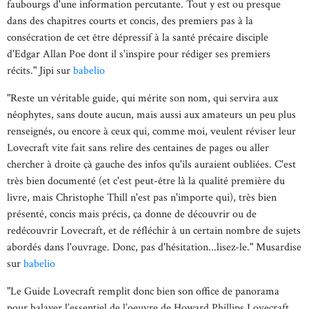
faubourgs d'une information percutante. Tout y est ou presque
dans des chapitres courts et concis, des premiers pas à la
consécration de cet être dépressif à la santé précaire disciple
d'Edgar Allan Poe dont il s'inspire pour rédiger ses premiers
récits." Jipi sur
babelio
"Reste un véritable guide, qui mérite son nom, qui servira aux
néophytes, sans doute aucun, mais aussi aux amateurs un peu plus
renseignés, ou encore à ceux qui, comme moi, veulent réviser leur
Lovecraft vite fait sans relire des centaines de pages ou aller
chercher à droite çà gauche des infos qu'ils auraient oubliées. C'est
très bien documenté (et c'est peut-être là la qualité première du
livre, mais Christophe Thill n'est pas n'importe qui), très bien
présenté, concis mais précis, ça donne de découvrir ou de
redécouvrir Lovecraft, et de réfléchir à un certain nombre de sujets
abordés dans l'ouvrage. Donc, pas d'hésitation...lisez-le." Musardise
sur
babelio
"Le Guide Lovecraft remplit donc bien son office de panorama
pour balayer l’essentiel de l’oeuvre de Howard Phillips Lovecraft,