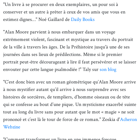
"Un livre à se procurer en deux exemplaires, un pour soi à
conserver et un autre à prêter à ceux de vos amis que vous en
estimez dignes…" Noé Gaillard de
Daily Books
"Alan Moore parvient à nous embarquer dans un voyage
extrêmement violent, fascinant et mystique au travers du portrait
de la ville à travers les âges. De la Préhistoire jusqu'à une de ses
journées dans ses lieux de prédilections. Même si le premier
portrait peut-être décourageant à lire il faut persévérer et se laisser
envouter par cette langue psalmodiée !" Taly sur
son blog
"C’est donc bien avec un roman géométrique qu’Alan Moore arrive
à nous mystifier autant qu’il arrive à nous surprendre avec ses
histoires de sorcières, de templiers, d’homme oiseaux ou de tête
qui se confesse au bout d’une pique. Un mysticisme exacerbé suinte
tout au long du livre sans pour autant que le mot « magie » ne soit
prononcé et c’est là le tour de force de ce roman." Zoskia d'
Acheron
Webzine
"Comment transformer un livre en une immense fresque