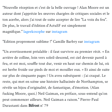
"Nouvelle réception et c'est de la belle ouvrage ! Alan Moore est un
auteur dont j'apprécie les œuvres chargées de critiques sociales et le
ton acerbe, alors j'ai tout de suite accepter de lire "La voix du feu".
De plus, le travail d'édition d'ActuSF est simplement
magnifique."
lageekosophe
sur
instagram
"Edition proprement sublime !" Camille Barbry sur
instagram
"Un avertissement préalable : il faut survivre au premier récit. « En
arrière de colline, loin vers soleil-descend, est ciel devenir pareil à
feu, et est moi, souffle tout dur, venir en haut sur chemin de lui, où
est herbe froide sur pieds de moi et mouiller eux. » Et ainsi de suite
sur plus de cinquante pages ! Un aveu subséquent : j’ai craqué. Le
reste, qui met en scène une histoire hallucinée de Northampton, se
révèle un bijou d’originalité, de fantastique, d’émotion. (Alan
fucking Moore, quoi.) Neil Gaiman, en préface, sous-entend qu’on
peut commencer ailleurs. Neil Gaiman a raison." Pierre-Paul
Durastanti dans
Bifrost
n° 79