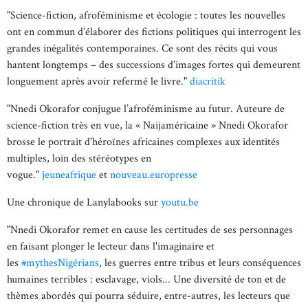
"Science-fiction, afroféminisme et écologie : toutes les nouvelles
ont en commun d’élaborer des fictions politiques qui interrogent les
grandes inégalités contemporaines. Ce sont des récits qui vous
hantent longtemps – des successions d’images fortes qui demeurent
longuement après avoir refermé le livre."
diacritik
"Nnedi Okorafor conjugue l’afroféminisme au futur. Auteure de
science-fiction très en vue, la « Naijaméricaine » Nnedi Okorafor
brosse le portrait d'héroïnes africaines complexes aux identités
multiples, loin des stéréotypes en
vogue."
jeuneafrique
et
nouveau.europresse
Une chronique de Lanylabooks sur
youtu.be
"Nnedi Okorafor remet en cause les certitudes de ses personnages
en faisant plonger le lecteur dans l'imaginaire et
les
#mythesNigérians
, les guerres entre tribus et leurs conséquences
humaines terribles : esclavage, viols... Une diversité de ton et de
thèmes abordés qui pourra séduire, entre-autres, les lecteurs que