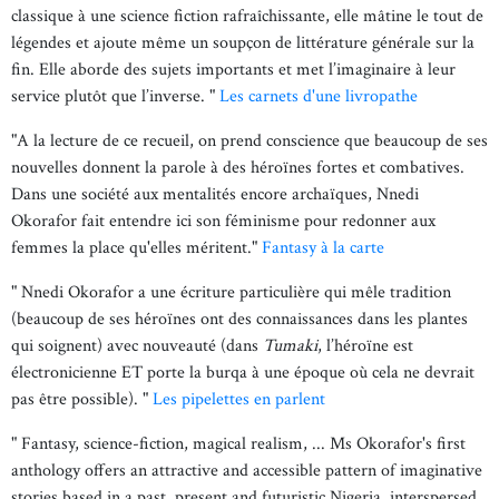
classique à une science fiction rafraîchissante, elle mâtine le tout de
légendes et ajoute même un soupçon de littérature générale sur la
fin. Elle aborde des sujets importants et met l’imaginaire à leur
service plutôt que l’inverse. "
Les carnets d'une livropathe
"A la lecture de ce recueil, on prend conscience que beaucoup de ses
nouvelles donnent la parole à des héroïnes fortes et combatives.
Dans une société aux mentalités encore archaïques, Nnedi
Okorafor fait entendre ici son féminisme pour redonner aux
femmes la place qu'elles méritent."
Fantasy à la carte
" Nnedi Okorafor a une écriture particulière qui mêle tradition
(beaucoup de ses héroïnes ont des connaissances dans les plantes
qui soignent) avec nouveauté (dans
Tumaki
, l’héroïne est
électronicienne ET porte la burqa à une époque où cela ne devrait
pas être possible). "
Les pipelettes en parlent
" Fantasy, science-fiction, magical realism, ... Ms Okorafor's first
anthology offers an attractive and accessible pattern of imaginative
stories based in a past, present and futuristic Nigeria, interspersed