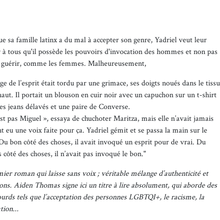
e sa famille latinx a du mal à accepter son genre, Yadriel veut leur
 à tous qu'il possède les pouvoirs d'invocation des hommes et non pas
e guérir, comme les femmes. Malheureusement,
ge de l’esprit était tordu par une grimace, ses doigts noués dans le tissu
aut. Il portait un blouson en cuir noir avec un capuchon sur un t-shirt
des jeans délavés et une paire de Converse.
st pas Miguel », essaya de chuchoter Maritza, mais elle n’avait jamais
 eu une voix faite pour ça. Yadriel gémit et se passa la main sur le
 Du bon côté des choses, il avait invoqué un esprit pour de vrai. Du
côté des choses, il n’avait pas invoqué le bon."
ier roman qui laisse sans voix ; véritable mélange d’authenticité et
ons. Aiden Thomas signe ici un titre à lire absolument, qui aborde des
lourds tels que l’acceptation des personnes LGBTQI+, le racisme, la
tion...