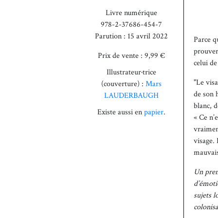
Livre numérique
978-2-37686-454-7
Parution : 15 avril 2022
Parce qu
prouver
Prix de vente : 9,99 €
celui d
Illustrateur·trice
"Le visa
(couverture) :
Mars
de son h
LAUDERBAUGH
blanc, 
Existe aussi en
papier
.
« Ce n’e
vraiment
visage.
mauvais 
Un prem
d’émoti
sujets 
colonisa